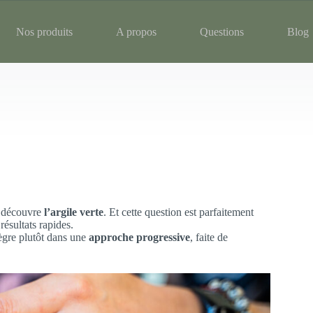
Nos produits
A propos
Questions
Blog
n découvre
l’argile verte
. Et cette question est parfaitement
résultats rapides.
tègre plutôt dans une
approche progressive
, faite de